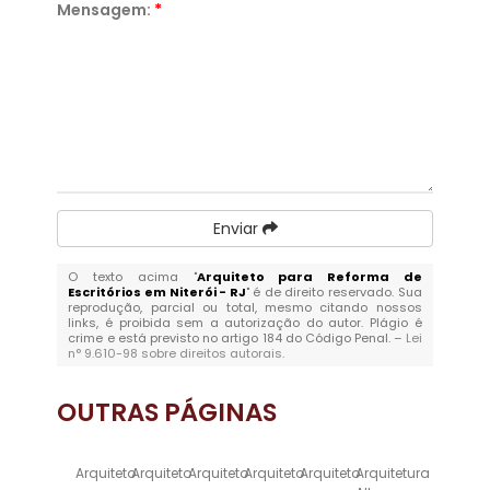
Mensagem:
*
Enviar
O texto acima "
Arquiteto para Reforma de
Escritórios em Niterói - RJ
" é de direito reservado. Sua
reprodução, parcial ou total, mesmo citando nossos
links, é proibida sem a autorização do autor. Plágio é
crime e está previsto no artigo 184 do Código Penal. –
Lei
n° 9.610-98 sobre direitos autorais
.
OUTRAS
PÁGINAS
Arquiteto
Arquiteto
Arquiteto
Arquiteto
Arquiteto
Arquitetura