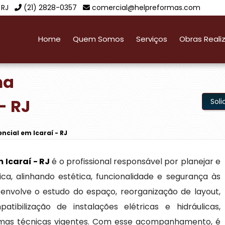
 RJ
(21) 2828-0357
comercial@helpreformas.com
Home
Quem Somos
Serviços
Obras Reali
ma
- RJ
Sol
ncial em Icaraí - RJ
 Icaraí - RJ
é o profissional responsável por planejar e
a, alinhando estética, funcionalidade e segurança às
envolve o estudo do espaço, reorganização de layout,
ibilização de instalações elétricas e hidráulicas,
rmas técnicas vigentes. Com esse acompanhamento, é