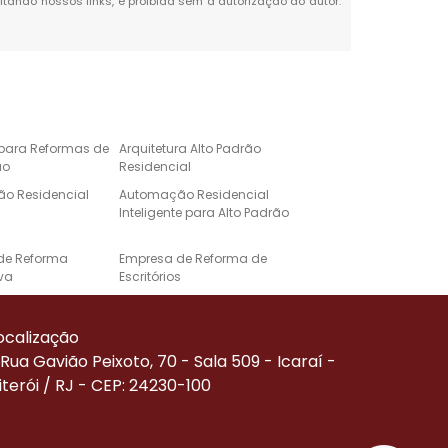
citando nossos links, é proibida sem a autorização do autor.
 para Reformas de
Arquitetura Alto Padrão
ão
Residencial
o Residencial
Automação Residencial
Inteligente para Alto Padrão
de Reforma
Empresa de Reforma de
va
Escritórios
e Automação para
Projeto de Casa de Alto
Alto Padrão
Padrão
ocalização
Corporativa
Reforma de Alto Padrão
Rua Gavião Peixoto, 70 - Sala 509 - Icaraí -
iterói / RJ - CEP: 24230-100
Residenciais de
Serviço de Automação
ão
Residencial
de Reforma
Empresa Especializada em