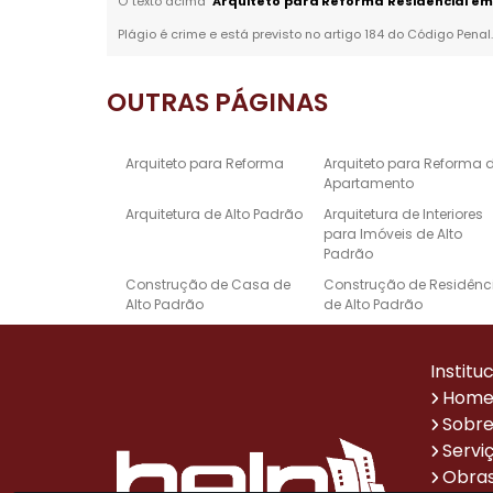
O texto acima "
Arquiteto para Reforma Residencial em 
Plágio é crime e está previsto no artigo 184 do Código Penal
OUTRAS
PÁGINAS
Arquiteto para Reforma
Arquiteto para Reforma 
Apartamento
Arquitetura de Alto Padrão
Arquitetura de Interiores
para Imóveis de Alto
Padrão
Construção de Casa de
Construção de Residênc
Alto Padrão
de Alto Padrão
Empresa de Reforma e
Escritório de Arquitetura 
Construção
Alto Padrão
Institu
Projeto de Design de
Projetos Arquitetônicos d
Hom
Interiores de Alto Padrão
Casas de Alto Padrão
Sobre
Reforma de Casa Alto
Reforma de Escritório
Servi
Padrão
Obras
Sistema de Automação
Empresa de Reformas p