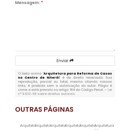
Mensagem:
*
Enviar
O texto acima "
Arquitetura para Reforma de Casas
no Centro de Niterói
" é de direito reservado. Sua
reprodução, parcial ou total, mesmo citando nossos
links, é proibida sem a autorização do autor. Plágio é
crime e está previsto no artigo 184 do Código Penal. –
Lei
n° 9.610-98 sobre direitos autorais
.
OUTRAS
PÁGINAS
Arquiteto
Arquiteto
Arquiteto
Arquiteto
Arquiteto
Arquitetura