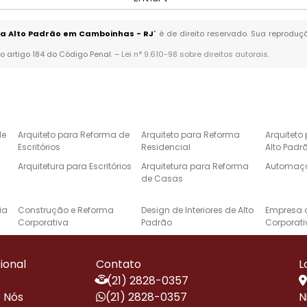
ra Alto Padrão em Camboinhas - RJ
" é de direito reservado. Sua reproduç
no artigo 184 do Código Penal. –
Lei n° 9.610-98 sobre direitos autorais
.
de
Arquiteto para Reforma de
Arquiteto para Reforma
Arquiteto
Escritórios
Residencial
Alto Padr
Arquitetura para Escritórios
Arquitetura para Reforma
Automaçã
de Casas
ia
Construção e Reforma
Design de Interiores de Alto
Empresa 
Corporativa
Padrão
Corporati
de
Especialista em Reformas
Instalação de Energia
Projeto d
Corporativas
Solar Residencial
Casas de 
cional
Contato
L
e
Projetos de Arquitetura de
Projetos de Automação
Reforma 
e
(21) 2828-0357
Alto Padrão
Residencial
 Nós
(21) 2828-0357
N
Reforma de Escritório
Reforma e Construção de
Reformas 