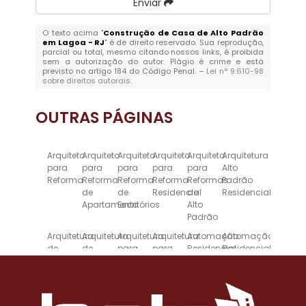
Enviar
O texto acima "
Construção de Casa de Alto Padrão
em Lagoa - RJ
" é de direito reservado. Sua reprodução,
parcial ou total, mesmo citando nossos links, é proibida
sem a autorização do autor. Plágio é crime e está
previsto no artigo 184 do Código Penal. –
Lei n° 9.610-98
sobre direitos autorais
.
OUTRAS
PÁGINAS
Arquiteto
Arquiteto
Arquiteto
Arquiteto
Arquiteto
Arquitetura
para
para
para
para
para
Alto
Reforma
Reforma
Reforma
Reforma
Reformas
Padrão
de
de
Residencial
de
Residencial
Apartamento
Escritórios
Alto
Padrão
Arquitetura
Arquitetura
Arquitetura
Arquitetura
Automação
Automação
de
de
para
para
Residencial
Residencial
Alto
Interiores
Escritórios
Reforma
Inteligente
Padrão
para
de
para
Imóveis
Casas
Alto
de
Padrão