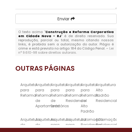
Enviar
O texto acima "
Construção e Reforma Corporativa
em Cidade Nova - RJ
" é de direito reservado. Sua
reprodução, parcial ou total, mesmo citando nossos
links, é proibida sem a autorização do autor. Plágio é
crime e está previsto no artigo 184 do Código Penal. –
Lei
n° 9.610-98 sobre direitos autorais
.
OUTRAS
PÁGINAS
Arquiteto
Arquiteto
Arquiteto
Arquiteto
Arquiteto
Arquitetura
para
para
para
para
para
Alto
Reforma
Reforma
Reforma
Reforma
Reformas
Padrão
de
de
Residencial
de
Residencial
Apartamento
Escritórios
Alto
Padrão
Arquitetura
Arquitetura
Arquitetura
Arquitetura
Automação
Automação
de
de
para
para
Residencial
Residencial
Alto
Interiores
Escritórios
Reforma
Inteligente