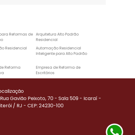
 para Reformas de
Arquitetura Alto Padrão
ão
Residencial
o Residencial
Automação Residencial
Inteligente para Alto Padrão
de Reforma
Empresa de Reforma de
va
Escritórios
e Automação para
Projeto de Casa de Alto
Alto Padrão
Padrão
ocalização
Corporativa
Reforma de Alto Padrão
Rua Gavião Peixoto, 70 - Sala 509 - Icaraí -
iterói / RJ - CEP: 24230-100
Residenciais de
Serviço de Automação
ão
Residencial
de Reforma
Empresa Especializada em
Reforma Comercial