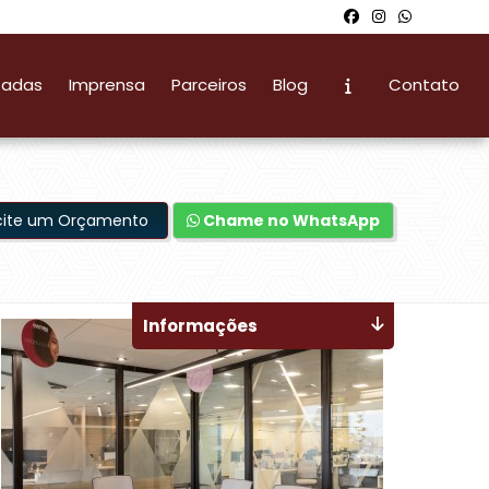
zadas
Imprensa
Parceiros
Blog
Contato
icite um Orçamento
Chame no WhatsApp
Informações