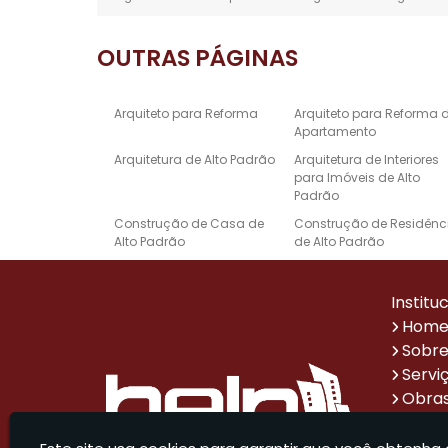
OUTRAS
PÁGINAS
Arquiteto para Reforma
Arquiteto para Reforma 
Apartamento
Arquitetura de Alto Padrão
Arquitetura de Interiores
para Imóveis de Alto
Padrão
Construção de Casa de
Construção de Residênc
Alto Padrão
de Alto Padrão
Empresa de Reforma e
Escritório de Arquitetura 
Construção
Alto Padrão
Institu
Projeto de Design de
Projetos Arquitetônicos d
Hom
Interiores de Alto Padrão
Casas de Alto Padrão
Sobre
Reforma de Casa Alto
Reforma de Escritório
Servi
Padrão
Obras
Sistema de Automação
Empresa de Reformas p
Impr
Residencial de Alto Padrão
Escritórios Corporativos
Parce