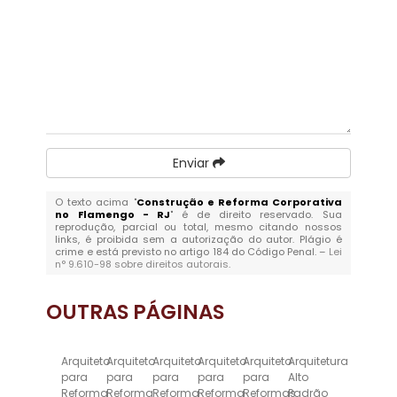
Enviar
O texto acima "
Construção e Reforma Corporativa
no Flamengo - RJ
" é de direito reservado. Sua
reprodução, parcial ou total, mesmo citando nossos
links, é proibida sem a autorização do autor. Plágio é
crime e está previsto no artigo 184 do Código Penal. –
Lei
n° 9.610-98 sobre direitos autorais
.
OUTRAS
PÁGINAS
Arquiteto
Arquiteto
Arquiteto
Arquiteto
Arquiteto
Arquitetura
para
para
para
para
para
Alto
Reforma
Reforma
Reforma
Reforma
Reformas
Padrão