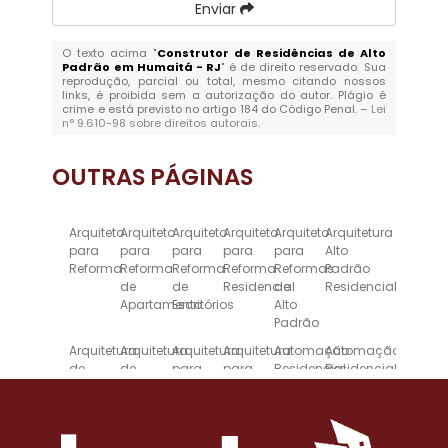
Enviar
O texto acima "
Construtor de Residências de Alto
Padrão em Humaitá - RJ
" é de direito reservado. Sua
reprodução, parcial ou total, mesmo citando nossos
links, é proibida sem a autorização do autor. Plágio é
crime e está previsto no artigo 184 do Código Penal. –
Lei
n° 9.610-98 sobre direitos autorais
.
OUTRAS
PÁGINAS
Arquiteto
Arquiteto
Arquiteto
Arquiteto
Arquiteto
Arquitetura
para
para
para
para
para
Alto
Reforma
Reforma
Reforma
Reforma
Reformas
Padrão
de
de
Residencial
de
Residencial
Apartamento
Escritórios
Alto
Padrão
Arquitetura
Arquitetura
Arquitetura
Arquitetura
Automação
Automação
de
de
para
para
Residencial
Residencial
Alto
Interiores
Escritórios
Reforma
Inteligente
Padrão
para
de
para
Imóveis
Casas
Alto
de
Padrão