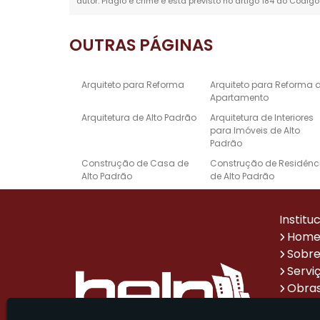
autor. Plágio é crime e está previsto no artigo 184 do Código
OUTRAS
PÁGINAS
Arquiteto para Reforma
Arquiteto para Reforma 
Apartamento
Arquitetura de Alto Padrão
Arquitetura de Interiores
para Imóveis de Alto
Padrão
Construção de Casa de
Construção de Residênc
Alto Padrão
de Alto Padrão
Empresa de Reforma e
Escritório de Arquitetura 
Construção
Alto Padrão
Institu
Projeto de Design de
Projetos Arquitetônicos d
Hom
Interiores de Alto Padrão
Casas de Alto Padrão
Sobre
Reforma de Casa Alto
Reforma de Escritório
Servi
Padrão
Obras
Sistema de Automação
Empresa de Reformas p
Impr
Residencial de Alto Padrão
Escritórios Corporativos