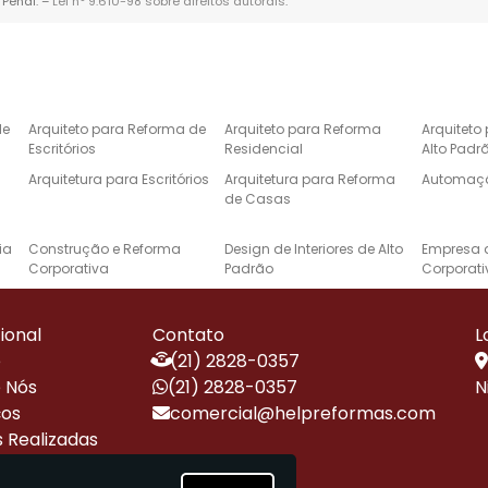
 Penal. –
Lei n° 9.610-98 sobre direitos autorais
.
de
Arquiteto para Reforma de
Arquiteto para Reforma
Arquiteto
Escritórios
Residencial
Alto Padr
Arquitetura para Escritórios
Arquitetura para Reforma
Automaçã
de Casas
ia
Construção e Reforma
Design de Interiores de Alto
Empresa 
Corporativa
Padrão
Corporati
de
Especialista em Reformas
Instalação de Energia
Projeto d
Corporativas
Solar Residencial
Casas de 
cional
Contato
L
e
Projetos de Arquitetura de
Projetos de Automação
Reforma 
e
(21) 2828-0357
Alto Padrão
Residencial
 Nós
(21) 2828-0357
N
Reforma de Escritório
Reforma e Construção de
Reformas 
ços
comercial@helpreformas.com
Corporativo
Alto Padrão
Alto Padr
 Realizadas
ara
Obras Corporativas e
Obras e Reformas
Empresa 
ensa
Reformas de Escritórios
Corporativas