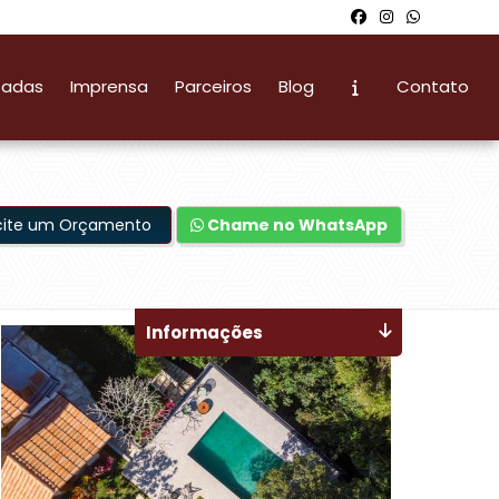
zadas
Imprensa
Parceiros
Blog
Contato
icite um Orçamento
Chame no WhatsApp
Informações