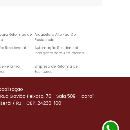
 para Reformas de
Arquitetura Alto Padrão
ão
Residencial
o Residencial
Automação Residencial
Inteligente para Alto Padrão
de Reforma
Empresa de Reforma de
va
Escritórios
e Automação para
Projeto de Casa de Alto
Alto Padrão
Padrão
ocalização
Corporativa
Reforma de Alto Padrão
Rua Gavião Peixoto, 70 - Sala 509 - Icaraí -
iterói / RJ - CEP: 24230-100
Residenciais de
Serviço de Automação
ão
Residencial
de Reforma
Empresa Especializada em
Reforma Comercial