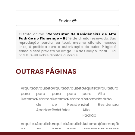
Enviar
O texto acima "
Construtor de Residências de Alto
Padrão no Flamengo - RJ
" é de direito reservado. Sua
reprodução, parcial ou total, mesmo citando nossos
links, é proibida sem a autorização do autor. Plágio é
crime e está previsto no artigo 184 do Código Penal. –
Lei
n° 9.610-98 sobre direitos autorais
.
OUTRAS
PÁGINAS
Arquiteto
Arquiteto
Arquiteto
Arquiteto
Arquiteto
Arquitetura
para
para
para
para
para
Alto
Reforma
Reforma
Reforma
Reforma
Reformas
Padrão
de
de
Residencial
de
Residencial
Apartamento
Escritórios
Alto
Padrão
Arquitetura
Arquitetura
Arquitetura
Arquitetura
Automação
Automação
de
de
para
para
Residencial
Residencial
Alto
Interiores
Escritórios
Reforma
Inteligente