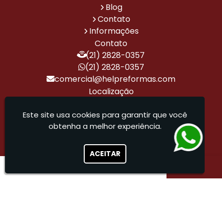
Alto
Blog
Padrão
Contato
Projeto
Projetos
Projetos
Projetos
Reforma
Reforma
Informações
de
Arquitetônicos
de
de
Corporativa
de
Contato
Design
de
Arquitetura
Automação
Alto
(21) 2828-0357
de
Casas
de
Residencial
Padrão
Interiores
de
Alto
(21) 2828-0357
de
Alto
Padrão
comercial@helpreformas.com
Alto
Padrão
Localização
Padrão
Rua Gavião Peixoto, 70 - Sala 509 - Icaraí
Reforma
Reforma
Reforma
Reforma
Reformas
Serviço
de
de
de
e
Residenciais
de
- Niterói / RJ - CEP: 24230-100
Este site usa cookies para garantir que você
Casa
Escritório
Escritório
Construção
de
Automação
obtenha a melhor experiência.
Alto
Corporativo
de
Alto
Residencial
Help Reformas - Tudo que sua obra precisa para
Padrão
Alto
Padrão
sair do papel
Padrão
ACEITAR
Sistema
Empresa
Obras
Obras
Empresa
Empresa
de
de
Corporativas
e
de
Especializada
Automação
Reformas
e
Reformas
Reforma
em
Residencial
para
Reformas
Corporativas
Reforma
de
Escritórios
de
Comercial
Alto
Corporativos
Escritórios
Padrão