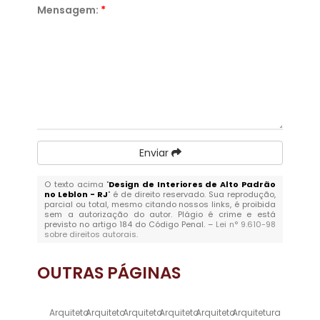
Mensagem:
*
Enviar
O texto acima "
Design de Interiores de Alto Padrão
no Leblon - RJ
" é de direito reservado. Sua reprodução,
parcial ou total, mesmo citando nossos links, é proibida
sem a autorização do autor. Plágio é crime e está
previsto no artigo 184 do Código Penal. –
Lei n° 9.610-98
sobre direitos autorais
.
OUTRAS
PÁGINAS
Arquiteto
Arquiteto
Arquiteto
Arquiteto
Arquiteto
Arquitetura