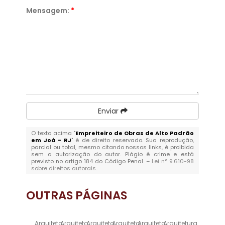
Mensagem:
*
Enviar
O texto acima "
Empreiteiro de Obras de Alto Padrão
em Joá - RJ
" é de direito reservado. Sua reprodução,
parcial ou total, mesmo citando nossos links, é proibida
sem a autorização do autor. Plágio é crime e está
previsto no artigo 184 do Código Penal. –
Lei n° 9.610-98
sobre direitos autorais
.
OUTRAS
PÁGINAS
Arquiteto
Arquiteto
Arquiteto
Arquiteto
Arquiteto
Arquitetura