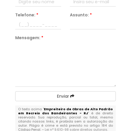
Telefone:
*
Assunto:
*
Mensagem:
*
Enviar
O texto acima "
Empreiteiro de Obras de Alto Padrão
em Recreio dos Bandeirantes - RJ
" é de direito
reservado. Sua reprodução, parcial ou total, mesmo
citando nossos links, é proibida sem a autorização do
autor. Plágio é crime e está previsto no artigo 184 do
Código Penal. –
Lei n° 9.610-98 sobre direitos autorais
.