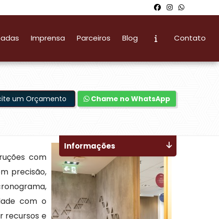
zadas
Imprensa
Parceiros
Blog
Contato
icite um Orçamento
Chame no WhatsApp
Informações
truções com
om precisão,
cronograma,
idade com o
r recursos e