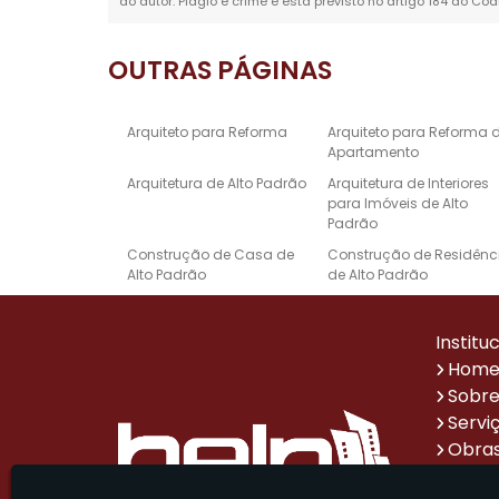
do autor. Plágio é crime e está previsto no artigo 184 do Cód
OUTRAS
PÁGINAS
Arquiteto para Reforma
Arquiteto para Reforma 
Apartamento
Arquitetura de Alto Padrão
Arquitetura de Interiores
para Imóveis de Alto
Padrão
Construção de Casa de
Construção de Residênc
Alto Padrão
de Alto Padrão
Empresa de Reforma e
Escritório de Arquitetura 
Construção
Alto Padrão
Institu
Projeto de Design de
Projetos Arquitetônicos d
Hom
Interiores de Alto Padrão
Casas de Alto Padrão
Sobre
Reforma de Casa Alto
Reforma de Escritório
Servi
Padrão
Obras
Sistema de Automação
Empresa de Reformas p
Impr
Residencial de Alto Padrão
Escritórios Corporativos