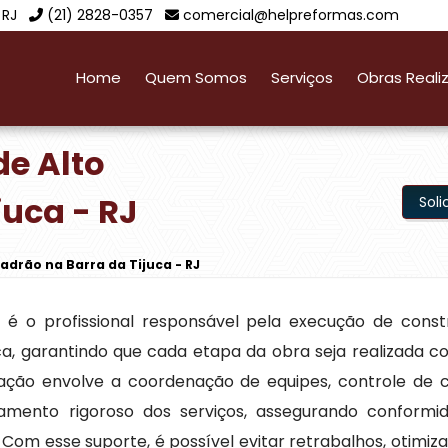
 RJ
(21) 2828-0357
comercial@helpreformas.com
Home
Quem Somos
Serviços
Obras Reali
de Alto
juca - RJ
Sol
adrão na Barra da Tijuca - RJ
o
é o profissional responsável pela execução de cons
ica, garantindo que cada etapa da obra seja realizada c
uação envolve a coordenação de equipes, controle de 
mento rigoroso dos serviços, assegurando conform
Com esse suporte, é possível evitar retrabalhos, otimiza