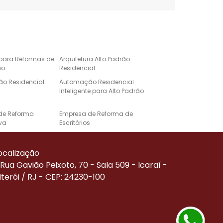
 para Reformas de
Arquitetura Alto Padrão
ão
Residencial
o Residencial
Automação Residencial
Inteligente para Alto Padrão
de Reforma
Empresa de Reforma de
va
Escritórios
e Automação para
Projeto de Casa de Alto
Alto Padrão
Padrão
ocalização
Corporativa
Reforma de Alto Padrão
Rua Gavião Peixoto, 70 - Sala 509 - Icaraí -
iterói / RJ - CEP: 24230-100
Residenciais de
Serviço de Automação
ão
Residencial
de Reforma
Empresa Especializada em
Reforma Comercial