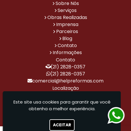
Sobre Nós
Empresa
Escritório
Especialista
Instalação
Projeto
Projeto
Serviços
de
de
em
de
de
de
Reforma
Arquitetura
Reformas
Energia
Automação
Casa
Obras Realizadas
e
de
Corporativas
Solar
para
de
Imprensa
Construção
Alto
Residencial
Casas
Alto
Parceiros
Padrão
de
Padrão
Alto
Blog
Padrão
Contato
Projeto
Projetos
Projetos
Projetos
Reforma
Reforma
Informações
de
Arquitetônicos
de
de
Corporativa
de
Contato
Design
de
Arquitetura
Automação
Alto
(21) 2828-0357
de
Casas
de
Residencial
Padrão
Interiores
de
Alto
(21) 2828-0357
de
Alto
Padrão
comercial@helpreformas.com
Alto
Padrão
Localização
Padrão
Rua Gavião Peixoto, 70 - Sala 509 - Icaraí
Reforma
Reforma
Reforma
Reforma
Reformas
Serviço
de
de
de
e
Residenciais
de
- Niterói / RJ - CEP: 24230-100
Este site usa cookies para garantir que você
Casa
Escritório
Escritório
Construção
de
Automação
obtenha a melhor experiência.
Alto
Corporativo
de
Alto
Residencial
Help Reformas - Tudo que sua obra precisa para
Padrão
Alto
Padrão
sair do papel
Padrão
ACEITAR
Sistema
Empresa
Obras
Obras
Empresa
Empresa