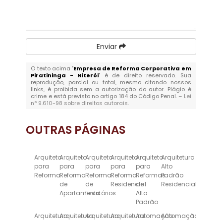
Enviar
O texto acima "
Empresa de Reforma Corporativa em
Piratininga - Niterói
" é de direito reservado. Sua
reprodução, parcial ou total, mesmo citando nossos
links, é proibida sem a autorização do autor. Plágio é
crime e está previsto no artigo 184 do Código Penal. –
Lei
n° 9.610-98 sobre direitos autorais
.
OUTRAS
PÁGINAS
Arquiteto
Arquiteto
Arquiteto
Arquiteto
Arquiteto
Arquitetura
para
para
para
para
para
Alto
Reforma
Reforma
Reforma
Reforma
Reformas
Padrão
de
de
Residencial
de
Residencial
Apartamento
Escritórios
Alto
Padrão
Arquitetura
Arquitetura
Arquitetura
Arquitetura
Automação
Automação