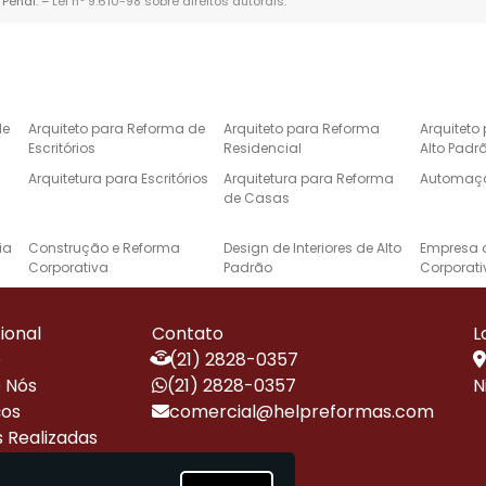
 Penal. –
Lei n° 9.610-98 sobre direitos autorais
.
de
Arquiteto para Reforma de
Arquiteto para Reforma
Arquiteto
Escritórios
Residencial
Alto Padr
Arquitetura para Escritórios
Arquitetura para Reforma
Automaçã
de Casas
ia
Construção e Reforma
Design de Interiores de Alto
Empresa 
Corporativa
Padrão
Corporati
de
Especialista em Reformas
Instalação de Energia
Projeto d
Corporativas
Solar Residencial
Casas de 
cional
Contato
L
e
Projetos de Arquitetura de
Projetos de Automação
Reforma 
e
(21) 2828-0357
Alto Padrão
Residencial
 Nós
(21) 2828-0357
N
Reforma de Escritório
Reforma e Construção de
Reformas 
ços
comercial@helpreformas.com
Corporativo
Alto Padrão
Alto Padr
 Realizadas
ara
Obras Corporativas e
Obras e Reformas
Empresa 
ensa
Reformas de Escritórios
Corporativas