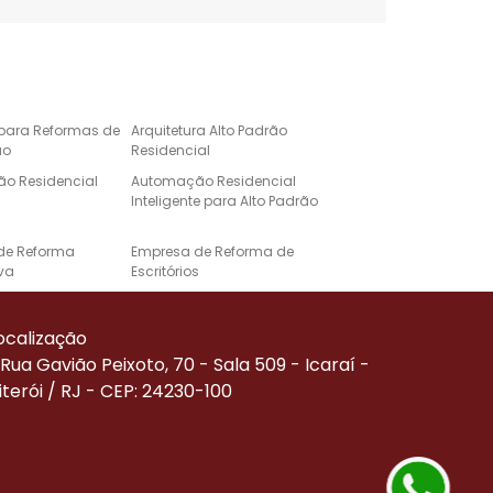
 para Reformas de
Arquitetura Alto Padrão
ão
Residencial
o Residencial
Automação Residencial
Inteligente para Alto Padrão
de Reforma
Empresa de Reforma de
va
Escritórios
e Automação para
Projeto de Casa de Alto
Alto Padrão
Padrão
ocalização
Corporativa
Reforma de Alto Padrão
Rua Gavião Peixoto, 70 - Sala 509 - Icaraí -
iterói / RJ - CEP: 24230-100
Residenciais de
Serviço de Automação
ão
Residencial
de Reforma
Empresa Especializada em
Reforma Comercial