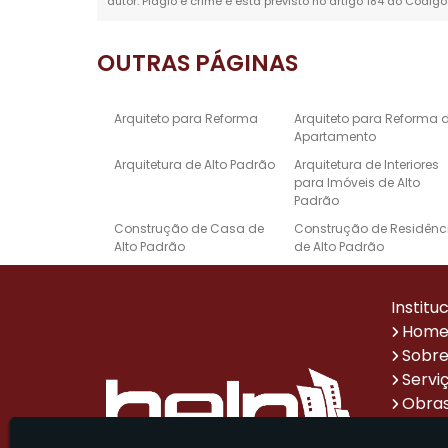
autor. Plágio é crime e está previsto no artigo 184 do Código
OUTRAS
PÁGINAS
Arquiteto para Reforma
Arquiteto para Reforma 
Apartamento
Arquitetura de Alto Padrão
Arquitetura de Interiores
para Imóveis de Alto
Padrão
Construção de Casa de
Construção de Residênc
Alto Padrão
de Alto Padrão
Empresa de Reforma e
Escritório de Arquitetura 
Construção
Alto Padrão
Institu
Projeto de Design de
Projetos Arquitetônicos d
Hom
Interiores de Alto Padrão
Casas de Alto Padrão
Sobre
Reforma de Casa Alto
Reforma de Escritório
Servi
Padrão
Obras
Sistema de Automação
Empresa de Reformas p
Impr
Residencial de Alto Padrão
Escritórios Corporativos