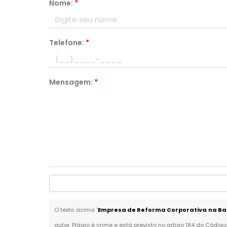
Nome:
*
Telefone:
*
Mensagem:
*
O texto acima "
Empresa de Reforma Corporativa na Barr
autor. Plágio é crime e está previsto no artigo 184 do Código