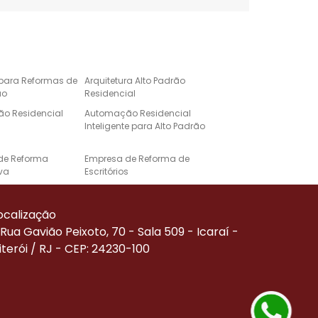
 para Reformas de
Arquitetura Alto Padrão
ão
Residencial
o Residencial
Automação Residencial
Inteligente para Alto Padrão
de Reforma
Empresa de Reforma de
va
Escritórios
e Automação para
Projeto de Casa de Alto
Alto Padrão
Padrão
ocalização
Corporativa
Reforma de Alto Padrão
Rua Gavião Peixoto, 70 - Sala 509 - Icaraí -
iterói / RJ - CEP: 24230-100
Residenciais de
Serviço de Automação
ão
Residencial
de Reforma
Empresa Especializada em
Reforma Comercial