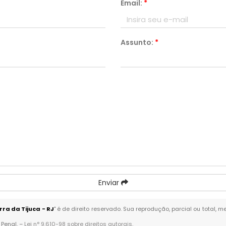
Email:
*
Assunto:
*
Enviar
a da Tijuca - RJ
" é de direito reservado. Sua reprodução, parcial ou total,
 Penal. –
Lei n° 9.610-98 sobre direitos autorais
.