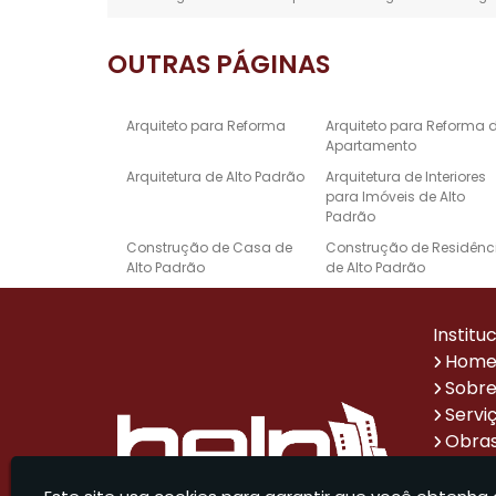
OUTRAS
PÁGINAS
Arquiteto para Reforma
Arquiteto para Reforma 
Apartamento
Arquitetura de Alto Padrão
Arquitetura de Interiores
para Imóveis de Alto
Padrão
Construção de Casa de
Construção de Residênc
Alto Padrão
de Alto Padrão
Empresa de Reforma e
Escritório de Arquitetura 
Construção
Alto Padrão
Institu
Projeto de Design de
Projetos Arquitetônicos d
Hom
Interiores de Alto Padrão
Casas de Alto Padrão
Sobre
Reforma de Casa Alto
Reforma de Escritório
Servi
Padrão
Obras
Sistema de Automação
Empresa de Reformas p
Impr
Residencial de Alto Padrão
Escritórios Corporativos
Parce