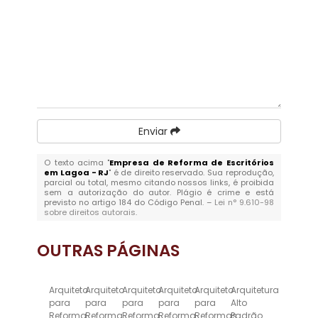
Enviar
O texto acima "
Empresa de Reforma de Escritórios
em Lagoa - RJ
" é de direito reservado. Sua reprodução,
parcial ou total, mesmo citando nossos links, é proibida
sem a autorização do autor. Plágio é crime e está
previsto no artigo 184 do Código Penal. –
Lei n° 9.610-98
sobre direitos autorais
.
OUTRAS
PÁGINAS
Arquiteto
Arquiteto
Arquiteto
Arquiteto
Arquiteto
Arquitetura
para
para
para
para
para
Alto
Reforma
Reforma
Reforma
Reforma
Reformas
Padrão