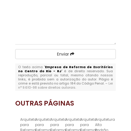
Enviar
O texto acima "
Empresa de Reforma de Escritórios
no Centro do Rio - RJ
" é de direito reservado. Sua
reprodução, parcial ou total, mesmo citando nossos
links, é proibida sem a autorização do autor. Plágio é
crime e está previsto no artigo 184 do Código Penal. –
Lei
n° 9.610-98 sobre direitos autorais
.
OUTRAS
PÁGINAS
Arquiteto
Arquiteto
Arquiteto
Arquiteto
Arquiteto
Arquitetura
para
para
para
para
para
Alto
Reforma
Reforma
Reforma
Reforma
Reformas
Padrão