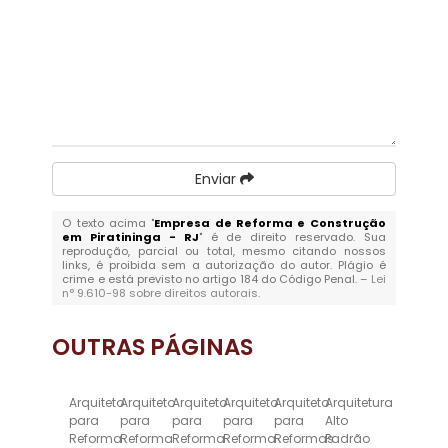
Enviar
O texto acima "
Empresa de Reforma e Construção
em Piratininga - RJ
" é de direito reservado. Sua
reprodução, parcial ou total, mesmo citando nossos
links, é proibida sem a autorização do autor. Plágio é
crime e está previsto no artigo 184 do Código Penal. –
Lei
n° 9.610-98 sobre direitos autorais
.
OUTRAS
PÁGINAS
Arquiteto
Arquiteto
Arquiteto
Arquiteto
Arquiteto
Arquitetura
para
para
para
para
para
Alto
Reforma
Reforma
Reforma
Reforma
Reformas
Padrão