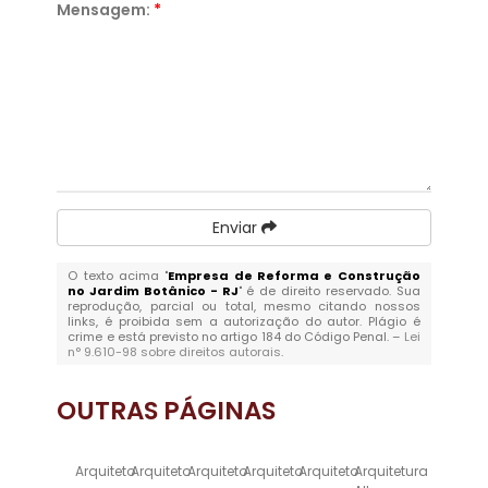
Mensagem:
*
Enviar
O texto acima "
Empresa de Reforma e Construção
no Jardim Botânico - RJ
" é de direito reservado. Sua
reprodução, parcial ou total, mesmo citando nossos
links, é proibida sem a autorização do autor. Plágio é
crime e está previsto no artigo 184 do Código Penal. –
Lei
n° 9.610-98 sobre direitos autorais
.
OUTRAS
PÁGINAS
Arquiteto
Arquiteto
Arquiteto
Arquiteto
Arquiteto
Arquitetura