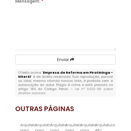
Mensagem:
*
Enviar
O texto acima "
Empresa de Reforma em Piratininga -
Niterói
" é de direito reservado. Sua reprodução, parcial
ou total, mesmo citando nossos links, é proibida sem a
autorização do autor. Plágio é crime e está previsto no
artigo 184 do Código Penal. –
Lei n° 9.610-98 sobre
direitos autorais
.
OUTRAS
PÁGINAS
Arquiteto
Arquiteto
Arquiteto
Arquiteto
Arquiteto
Arquitetura
para
para
para
para
para
Alto