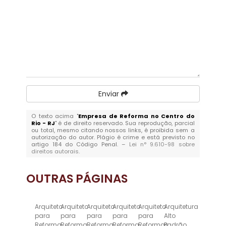
Enviar
O texto acima "
Empresa de Reforma no Centro do
Rio - RJ
" é de direito reservado. Sua reprodução, parcial
ou total, mesmo citando nossos links, é proibida sem a
autorização do autor. Plágio é crime e está previsto no
artigo 184 do Código Penal. –
Lei n° 9.610-98 sobre
direitos autorais
.
OUTRAS
PÁGINAS
Arquiteto
Arquiteto
Arquiteto
Arquiteto
Arquiteto
Arquitetura
para
para
para
para
para
Alto
Reforma
Reforma
Reforma
Reforma
Reformas
Padrão