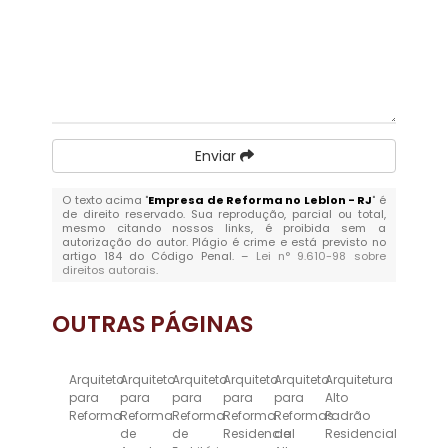
Enviar
O texto acima "
Empresa de Reforma no Leblon - RJ
" é
de direito reservado. Sua reprodução, parcial ou total,
mesmo citando nossos links, é proibida sem a
autorização do autor. Plágio é crime e está previsto no
artigo 184 do Código Penal. –
Lei n° 9.610-98 sobre
direitos autorais
.
OUTRAS
PÁGINAS
Arquiteto
Arquiteto
Arquiteto
Arquiteto
Arquiteto
Arquitetura
para
para
para
para
para
Alto
Reforma
Reforma
Reforma
Reforma
Reformas
Padrão
de
de
Residencial
de
Residencial