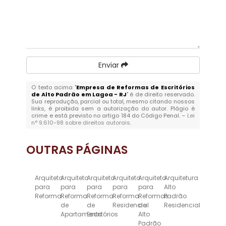
Enviar
O texto acima "
Empresa de Reformas de Escritórios
de Alto Padrão em Lagoa - RJ
" é de direito reservado.
Sua reprodução, parcial ou total, mesmo citando nossos
links, é proibida sem a autorização do autor. Plágio é
crime e está previsto no artigo 184 do Código Penal. –
Lei
n° 9.610-98 sobre direitos autorais
.
OUTRAS
PÁGINAS
Arquiteto
Arquiteto
Arquiteto
Arquiteto
Arquiteto
Arquitetura
para
para
para
para
para
Alto
Reforma
Reforma
Reforma
Reforma
Reformas
Padrão
de
de
Residencial
de
Residencial
Apartamento
Escritórios
Alto
Padrão