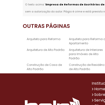
O texto acima "
Empresa de Reformas de Escritórios de 
sem a autorização do autor. Plágio é crime e está previsto 
OUTRAS
PÁGINAS
Arquiteto para Reforma
Arquiteto para Reforma 
Apartamento
Arquitetura de Alto Padrão
Arquitetura de Interiores
para Imóveis de Alto
Padrão
Construção de Casa de
Construção de Residênc
Alto Padrão
de Alto Padrão
Empresa de Reforma e
Escritório de Arquitetura 
Construção
Alto Padrão
Institu
Projeto de Design de
Projetos Arquitetônicos d
Hom
Interiores de Alto Padrão
Casas de Alto Padrão
Sobre
Reforma de Casa Alto
Reforma de Escritório
Servi
Padrão