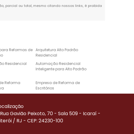
ão, parcial ou total, mesmo citando nossos links, é proibida
 para Reformas de
Arquitetura Alto Padrão
ão
Residencial
o Residencial
Automação Residencial
Inteligente para Alto Padrão
de Reforma
Empresa de Reforma de
va
Escritórios
e Automação para
Projeto de Casa de Alto
Alto Padrão
Padrão
ocalização
Corporativa
Reforma de Alto Padrão
Rua Gavião Peixoto, 70 - Sala 509 - Icaraí -
iterói / RJ - CEP: 24230-100
Residenciais de
Serviço de Automação
ão
Residencial