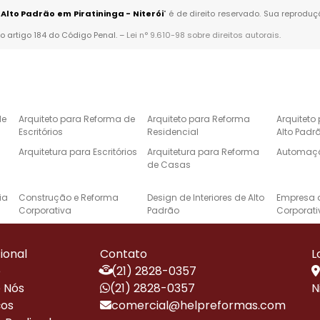
Alto Padrão em Piratininga - Niterói
" é de direito reservado. Sua reproduç
no artigo 184 do Código Penal. –
Lei n° 9.610-98 sobre direitos autorais
.
de
Arquiteto para Reforma de
Arquiteto para Reforma
Arquiteto
Escritórios
Residencial
Alto Padr
Arquitetura para Escritórios
Arquitetura para Reforma
Automaçã
de Casas
ia
Construção e Reforma
Design de Interiores de Alto
Empresa 
Corporativa
Padrão
Corporati
de
Especialista em Reformas
Instalação de Energia
Projeto d
Corporativas
Solar Residencial
Casas de 
cional
Contato
L
e
Projetos de Arquitetura de
Projetos de Automação
Reforma 
e
(21) 2828-0357
Alto Padrão
Residencial
 Nós
(21) 2828-0357
N
Reforma de Escritório
Reforma e Construção de
Reformas 
ços
comercial@helpreformas.com
Corporativo
Alto Padrão
Alto Padr