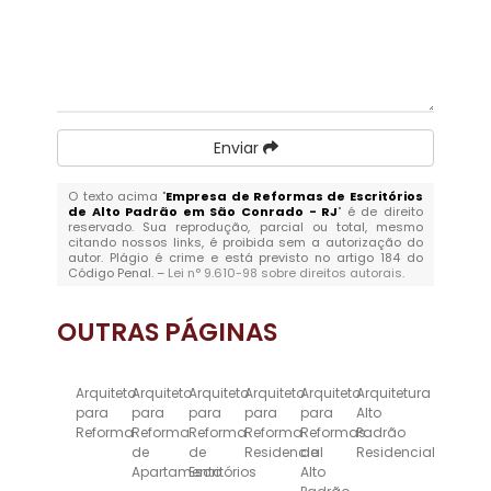
Enviar
O texto acima "
Empresa de Reformas de Escritórios
de Alto Padrão em São Conrado - RJ
" é de direito
reservado. Sua reprodução, parcial ou total, mesmo
citando nossos links, é proibida sem a autorização do
autor. Plágio é crime e está previsto no artigo 184 do
Código Penal. –
Lei n° 9.610-98 sobre direitos autorais
.
OUTRAS
PÁGINAS
Arquiteto
Arquiteto
Arquiteto
Arquiteto
Arquiteto
Arquitetura
para
para
para
para
para
Alto
Reforma
Reforma
Reforma
Reforma
Reformas
Padrão
de
de
Residencial
de
Residencial
Apartamento
Escritórios
Alto