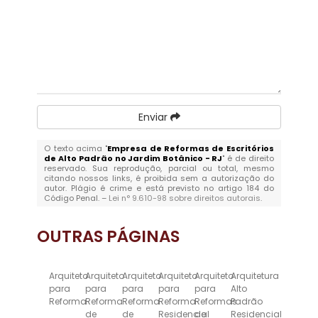
Enviar
O texto acima "
Empresa de Reformas de Escritórios
de Alto Padrão no Jardim Botânico - RJ
" é de direito
reservado. Sua reprodução, parcial ou total, mesmo
citando nossos links, é proibida sem a autorização do
autor. Plágio é crime e está previsto no artigo 184 do
Código Penal. –
Lei n° 9.610-98 sobre direitos autorais
.
OUTRAS
PÁGINAS
Arquiteto
Arquiteto
Arquiteto
Arquiteto
Arquiteto
Arquitetura
para
para
para
para
para
Alto
Reforma
Reforma
Reforma
Reforma
Reformas
Padrão
de
de
Residencial
de
Residencial