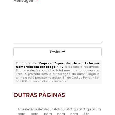
Mensagem:
*
Enviar
O texto acima "
Empresa Especializada em Reforma
Comercial em Botafogo - RJ
" é de direito reservado.
Sua reprodução, parcial ou total, mesmo citando nossos
links, é proibida sem a autorização do autor. Plágio é
crime e está previsto no artigo 184 do Código Penal. –
Lei
n° 9.610-98 sobre direitos autorais
.
OUTRAS
PÁGINAS
Arquiteto
Arquiteto
Arquiteto
Arquiteto
Arquiteto
Arquitetura
para
para
para
para
para
Alto