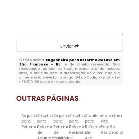
Enviar
O texto acima "
Engenheiro para Reforma de Luxo em
São Francisco - RJ
" é de direito reservado. Sua
reprodução, parcial ou total, mesmo citando nossos
links, é proibida sem a autorização do autor. Plágio é
crime e está previsto no artigo 184 do Código Penal. –
Lei
n° 9.610-98 sobre direitos autorais
.
OUTRAS
PÁGINAS
Arquiteto
Arquiteto
Arquiteto
Arquiteto
Arquiteto
Arquitetura
para
para
para
para
para
Alto
Reforma
Reforma
Reforma
Reforma
Reformas
Padrão
de
de
Residencial
de
Residencial
Apartamento
Escritórios
Alto