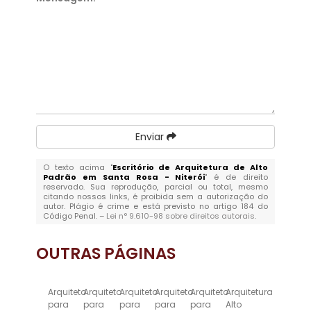
Enviar
O texto acima "
Escritório de Arquitetura de Alto
Padrão em Santa Rosa - Niterói
" é de direito
reservado. Sua reprodução, parcial ou total, mesmo
citando nossos links, é proibida sem a autorização do
autor. Plágio é crime e está previsto no artigo 184 do
Código Penal. –
Lei n° 9.610-98 sobre direitos autorais
.
OUTRAS
PÁGINAS
Arquiteto
Arquiteto
Arquiteto
Arquiteto
Arquiteto
Arquitetura
para
para
para
para
para
Alto