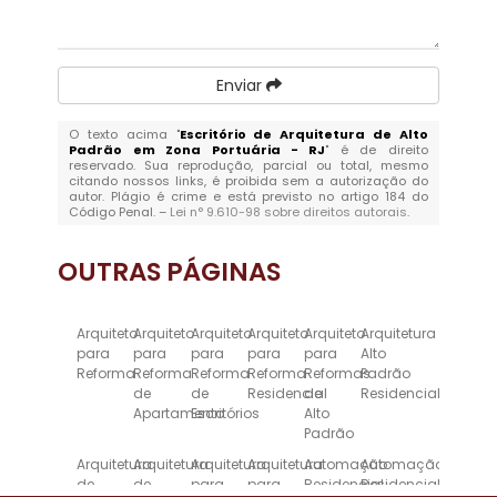
Enviar
O texto acima "
Escritório de Arquitetura de Alto
Padrão em Zona Portuária - RJ
" é de direito
reservado. Sua reprodução, parcial ou total, mesmo
citando nossos links, é proibida sem a autorização do
autor. Plágio é crime e está previsto no artigo 184 do
Código Penal. –
Lei n° 9.610-98 sobre direitos autorais
.
OUTRAS
PÁGINAS
Arquiteto
Arquiteto
Arquiteto
Arquiteto
Arquiteto
Arquitetura
para
para
para
para
para
Alto
Reforma
Reforma
Reforma
Reforma
Reformas
Padrão
de
de
Residencial
de
Residencial
Apartamento
Escritórios
Alto
Padrão
Arquitetura
Arquitetura
Arquitetura
Arquitetura
Automação
Automação
de
de
para
para
Residencial
Residencial