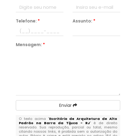
Telefone:
*
Assunto:
*
Mensagem:
*
Enviar
O texto acima "
Escritório de Arquitetura de Alto
Padrão na Barra da Tijuca - RJ
" é de direito
reservado. Sua reprodução, parcial ou total, mesmo
citando nossos links, é proibida sem a autorização do
autor. Plágio é crime e está previsto no artigo 184 do