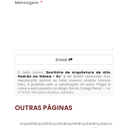
Mensagem:
*
Enviar
O texto acima "
Escritório de Arquitetura de Alto
Padrão na Gávea - RJ
" é de direito reservado. Sua
reprodução, parcial ou total, mesmo citando nossos
links, é proibida sem a autorização do autor. Plágio é
crime e está previsto no artigo 184 do Código Penal. –
Lei
n° 9.610-98 sobre direitos autorais
.
OUTRAS
PÁGINAS
Arquiteto
Arquiteto
Arquiteto
Arquiteto
Arquiteto
Arquitetura