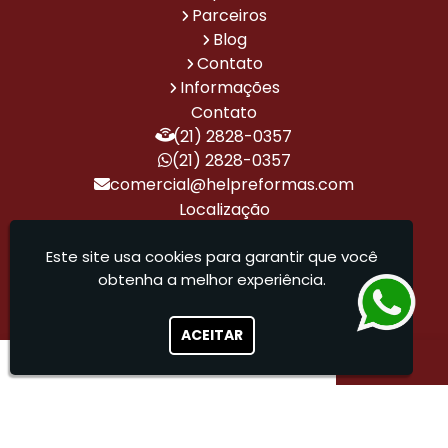
Parceiros
Padrão
de
Padrão
Alto
Blog
Padrão
Contato
Projeto
Projetos
Projetos
Projetos
Reforma
Reforma
Informações
de
Arquitetônicos
de
de
Corporativa
de
Contato
Design
de
Arquitetura
Automação
Alto
(21) 2828-0357
de
Casas
de
Residencial
Padrão
Interiores
de
Alto
(21) 2828-0357
de
Alto
Padrão
comercial@helpreformas.com
Alto
Padrão
Localização
Padrão
Rua Gavião Peixoto, 70 - Sala 509 - Icaraí
Reforma
Reforma
Reforma
Reforma
Reformas
Serviço
de
de
de
e
Residenciais
de
- Niterói / RJ - CEP: 24230-100
Este site usa cookies para garantir que você
Casa
Escritório
Escritório
Construção
de
Automação
obtenha a melhor experiência.
Alto
Corporativo
de
Alto
Residencial
Help Reformas - Tudo que sua obra precisa para
Padrão
Alto
Padrão
sair do papel
Padrão
ACEITAR
Sistema
Empresa
Obras
Obras
Empresa
Empresa
de
de
Corporativas
e
de
Especializada
Automação
Reformas
e
Reformas
Reforma
em
Residencial
para
Reformas
Corporativas
Reforma
de
Escritórios
de
Comercial
Alto
Corporativos
Escritórios