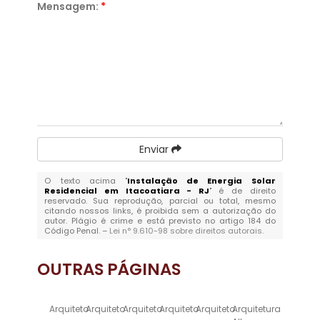
Mensagem:
*
Enviar
O texto acima "
Instalação de Energia Solar
Residencial em Itacoatiara - RJ
" é de direito
reservado. Sua reprodução, parcial ou total, mesmo
citando nossos links, é proibida sem a autorização do
autor. Plágio é crime e está previsto no artigo 184 do
Código Penal. –
Lei n° 9.610-98 sobre direitos autorais
.
OUTRAS
PÁGINAS
Arquiteto
Arquiteto
Arquiteto
Arquiteto
Arquiteto
Arquitetura