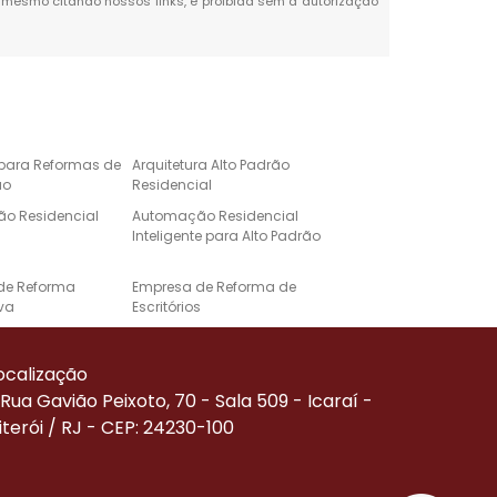
al, mesmo citando nossos links, é proibida sem a autorização
 para Reformas de
Arquitetura Alto Padrão
ão
Residencial
o Residencial
Automação Residencial
Inteligente para Alto Padrão
de Reforma
Empresa de Reforma de
va
Escritórios
e Automação para
Projeto de Casa de Alto
Alto Padrão
Padrão
ocalização
Corporativa
Reforma de Alto Padrão
Rua Gavião Peixoto, 70 - Sala 509 - Icaraí -
iterói / RJ - CEP: 24230-100
Residenciais de
Serviço de Automação
ão
Residencial
de Reforma
Empresa Especializada em