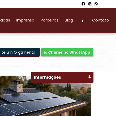
zadas
Imprensa
Parceiros
Blog
Contato
icite um Orçamento
Chame no WhatsApp
Informações