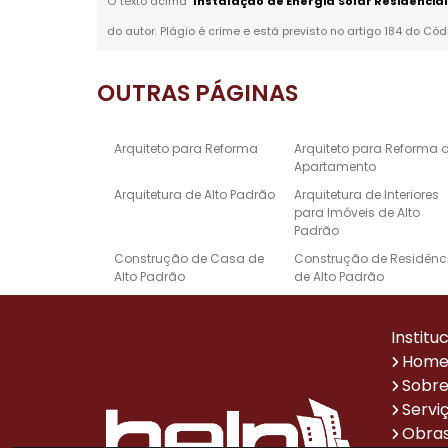
O texto acima "
Instalação de Energia Solar Residencia
do autor. Plágio é crime e está previsto no artigo 184 do Cód
OUTRAS
PÁGINAS
Arquiteto para Reforma
Arquiteto para Reforma 
Apartamento
Arquitetura de Alto Padrão
Arquitetura de Interiores
para Imóveis de Alto
Padrão
Construção de Casa de
Construção de Residênc
Alto Padrão
de Alto Padrão
Empresa de Reforma e
Escritório de Arquitetura 
Construção
Alto Padrão
Institu
Projeto de Design de
Projetos Arquitetônicos d
Hom
Interiores de Alto Padrão
Casas de Alto Padrão
Sobre
Reforma de Casa Alto
Reforma de Escritório
Servi
Padrão
Obras
Sistema de Automação
Empresa de Reformas p