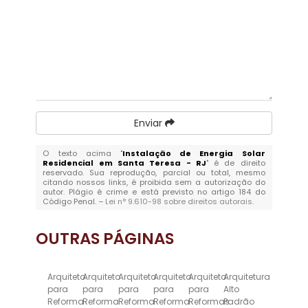
Enviar
O texto acima "
Instalação de Energia Solar
Residencial em Santa Teresa - RJ
" é de direito
reservado. Sua reprodução, parcial ou total, mesmo
citando nossos links, é proibida sem a autorização do
autor. Plágio é crime e está previsto no artigo 184 do
Código Penal. –
Lei n° 9.610-98 sobre direitos autorais
.
OUTRAS
PÁGINAS
Arquiteto
Arquiteto
Arquiteto
Arquiteto
Arquiteto
Arquitetura
para
para
para
para
para
Alto
Reforma
Reforma
Reforma
Reforma
Reformas
Padrão