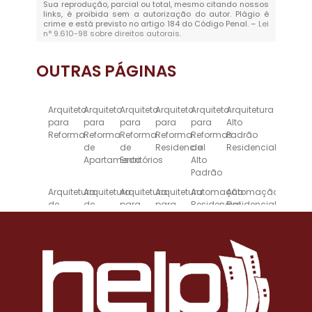
Sua reprodução, parcial ou total, mesmo citando nossos
links, é proibida sem a autorização do autor. Plágio é
crime e está previsto no artigo 184 do Código Penal. –
Lei
n° 9.610-98 sobre direitos autorais
.
OUTRAS
PÁGINAS
Arquiteto
Arquiteto
Arquiteto
Arquiteto
Arquiteto
Arquitetura
para
para
para
para
para
Alto
Reforma
Reforma
Reforma
Reforma
Reformas
Padrão
de
de
Residencial
de
Residencial
Apartamento
Escritórios
Alto
Padrão
Arquitetura
Arquitetura
Arquitetura
Arquitetura
Automação
Automação
de
de
para
para
Residencial
Residencial
Alto
Interiores
Escritórios
Reforma
Inteligente
Padrão
para
de
para
Imóveis
Casas
Alto
de
Padrão
Alto
Padrão
Construção
Construção
Construção
Design
Empresa
Empresa
de
de
e
de
de
de