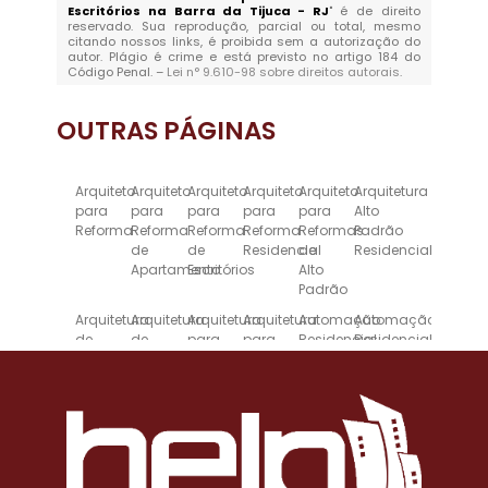
Escritórios na Barra da Tijuca - RJ
" é de direito
reservado. Sua reprodução, parcial ou total, mesmo
citando nossos links, é proibida sem a autorização do
autor. Plágio é crime e está previsto no artigo 184 do
Código Penal. –
Lei n° 9.610-98 sobre direitos autorais
.
OUTRAS
PÁGINAS
Arquiteto
Arquiteto
Arquiteto
Arquiteto
Arquiteto
Arquitetura
para
para
para
para
para
Alto
Reforma
Reforma
Reforma
Reforma
Reformas
Padrão
de
de
Residencial
de
Residencial
Apartamento
Escritórios
Alto
Padrão
Arquitetura
Arquitetura
Arquitetura
Arquitetura
Automação
Automação
de
de
para
para
Residencial
Residencial
Alto
Interiores
Escritórios
Reforma
Inteligente
Padrão
para
de
para
Imóveis
Casas
Alto
de
Padrão
Alto
Padrão
Construção
Construção
Construção
Design
Empresa
Empresa