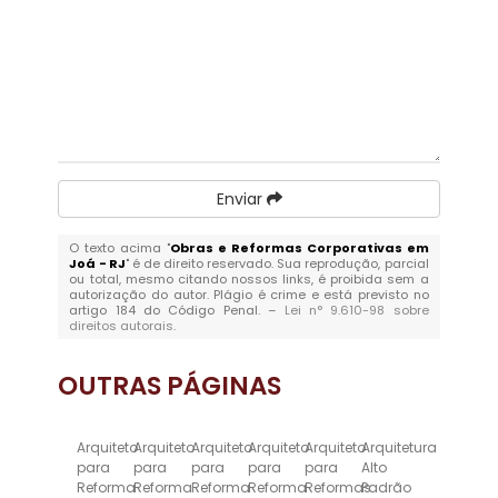
Enviar
O texto acima "
Obras e Reformas Corporativas em
Joá - RJ
" é de direito reservado. Sua reprodução, parcial
ou total, mesmo citando nossos links, é proibida sem a
autorização do autor. Plágio é crime e está previsto no
artigo 184 do Código Penal. –
Lei n° 9.610-98 sobre
direitos autorais
.
OUTRAS
PÁGINAS
Arquiteto
Arquiteto
Arquiteto
Arquiteto
Arquiteto
Arquitetura
para
para
para
para
para
Alto
Reforma
Reforma
Reforma
Reforma
Reformas
Padrão