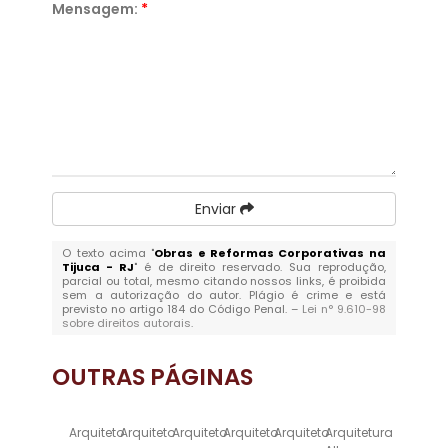
Mensagem:
*
Enviar
O texto acima "
Obras e Reformas Corporativas na
Tijuca - RJ
" é de direito reservado. Sua reprodução,
parcial ou total, mesmo citando nossos links, é proibida
sem a autorização do autor. Plágio é crime e está
previsto no artigo 184 do Código Penal. –
Lei n° 9.610-98
sobre direitos autorais
.
OUTRAS
PÁGINAS
Arquiteto
Arquiteto
Arquiteto
Arquiteto
Arquiteto
Arquitetura