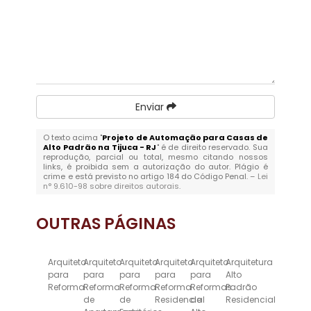
Enviar
O texto acima "
Projeto de Automação para Casas de
Alto Padrão na Tijuca - RJ
" é de direito reservado. Sua
reprodução, parcial ou total, mesmo citando nossos
links, é proibida sem a autorização do autor. Plágio é
crime e está previsto no artigo 184 do Código Penal. –
Lei
n° 9.610-98 sobre direitos autorais
.
OUTRAS
PÁGINAS
Arquiteto
Arquiteto
Arquiteto
Arquiteto
Arquiteto
Arquitetura
para
para
para
para
para
Alto
Reforma
Reforma
Reforma
Reforma
Reformas
Padrão
de
de
Residencial
de
Residencial