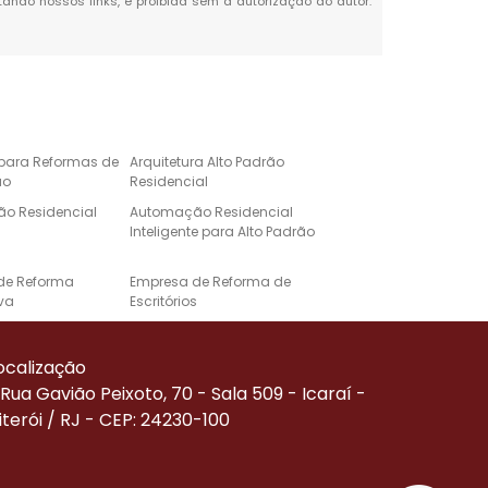
itando nossos links, é proibida sem a autorização do autor.
 para Reformas de
Arquitetura Alto Padrão
ão
Residencial
o Residencial
Automação Residencial
Inteligente para Alto Padrão
de Reforma
Empresa de Reforma de
va
Escritórios
e Automação para
Projeto de Casa de Alto
Alto Padrão
Padrão
ocalização
Corporativa
Reforma de Alto Padrão
Rua Gavião Peixoto, 70 - Sala 509 - Icaraí -
iterói / RJ - CEP: 24230-100
Residenciais de
Serviço de Automação
ão
Residencial
de Reforma
Empresa Especializada em