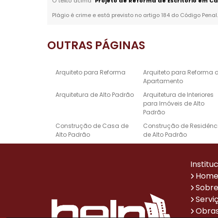
O texto acima "
Projeto de Reforma de Escritório em Ca
Plágio é crime e está previsto no artigo 184 do Código Penal
OUTRAS
PÁGINAS
Arquiteto para Reforma
Arquiteto para Reforma 
Apartamento
Arquitetura de Alto Padrão
Arquitetura de Interiores
para Imóveis de Alto
Padrão
Construção de Casa de
Construção de Residênc
Alto Padrão
de Alto Padrão
Empresa de Reforma e
Escritório de Arquitetura 
Construção
Alto Padrão
Institu
Projeto de Design de
Projetos Arquitetônicos d
Hom
Interiores de Alto Padrão
Casas de Alto Padrão
Sobre
Reforma de Casa Alto
Reforma de Escritório
Servi
Padrão
Obras
Sistema de Automação
Empresa de Reformas p