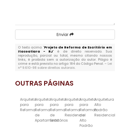
Enviar
O texto acima "
Projeto de Reforma de Escritório em
Itacoatiara - RJ
" é de direito reservado. Sua
reprodução, parcial ou total, mesmo citando nossos
links, é proibida sem a autorização do autor. Plágio é
crime e está previsto no artigo 184 do Código Penal. –
Lei
n° 9.610-98 sobre direitos autorais
.
OUTRAS
PÁGINAS
Arquiteto
Arquiteto
Arquiteto
Arquiteto
Arquiteto
Arquitetura
para
para
para
para
para
Alto
Reforma
Reforma
Reforma
Reforma
Reformas
Padrão
de
de
Residencial
de
Residencial
Apartamento
Escritórios
Alto
Padrão