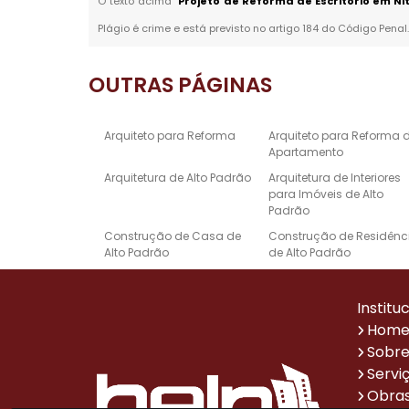
O texto acima "
Projeto de Reforma de Escritório em Nit
Plágio é crime e está previsto no artigo 184 do Código Penal
OUTRAS
PÁGINAS
Arquiteto para Reforma
Arquiteto para Reforma 
Apartamento
Arquitetura de Alto Padrão
Arquitetura de Interiores
para Imóveis de Alto
Padrão
Construção de Casa de
Construção de Residênc
Alto Padrão
de Alto Padrão
Empresa de Reforma e
Escritório de Arquitetura 
Construção
Alto Padrão
Institu
Projeto de Design de
Projetos Arquitetônicos d
Hom
Interiores de Alto Padrão
Casas de Alto Padrão
Sobre
Reforma de Casa Alto
Reforma de Escritório
Servi
Padrão
Obras
Sistema de Automação
Empresa de Reformas p