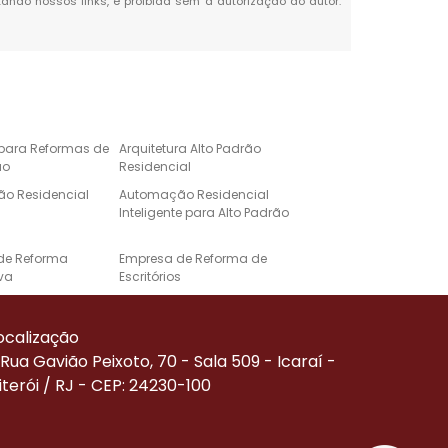
itando nossos links, é proibida sem a autorização do autor.
 para Reformas de
Arquitetura Alto Padrão
ão
Residencial
o Residencial
Automação Residencial
Inteligente para Alto Padrão
de Reforma
Empresa de Reforma de
va
Escritórios
e Automação para
Projeto de Casa de Alto
Alto Padrão
Padrão
ocalização
Corporativa
Reforma de Alto Padrão
Rua Gavião Peixoto, 70 - Sala 509 - Icaraí -
iterói / RJ - CEP: 24230-100
Residenciais de
Serviço de Automação
ão
Residencial
de Reforma
Empresa Especializada em