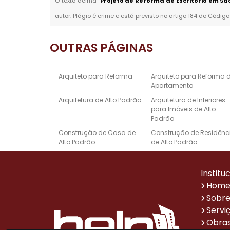
O texto acima "
Projeto de Reforma de Escritório em São
autor. Plágio é crime e está previsto no artigo 184 do Código
OUTRAS
PÁGINAS
Arquiteto para Reforma
Arquiteto para Reforma 
Apartamento
Arquitetura de Alto Padrão
Arquitetura de Interiores
para Imóveis de Alto
Padrão
Construção de Casa de
Construção de Residênc
Alto Padrão
de Alto Padrão
Empresa de Reforma e
Escritório de Arquitetura 
Construção
Alto Padrão
Institu
Projeto de Design de
Projetos Arquitetônicos d
Hom
Interiores de Alto Padrão
Casas de Alto Padrão
Sobre
Reforma de Casa Alto
Reforma de Escritório
Servi
Padrão
Obras
Sistema de Automação
Empresa de Reformas p