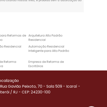
mesmo citando nossos links, é proibida sem a autorização do
 para Reformas de
Arquitetura Alto Padrão
ão
Residencial
o Residencial
Automação Residencial
Inteligente para Alto Padrão
de Reforma
Empresa de Reforma de
va
Escritórios
e Automação para
Projeto de Casa de Alto
Alto Padrão
Padrão
ocalização
Corporativa
Reforma de Alto Padrão
Rua Gavião Peixoto, 70 - Sala 509 - Icaraí -
iterói / RJ - CEP: 24230-100
Residenciais de
Serviço de Automação
ão
Residencial
de Reforma
Empresa Especializada em