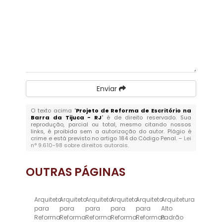
Enviar
O texto acima "
Projeto de Reforma de Escritório na
Barra da Tijuca - RJ
" é de direito reservado. Sua
reprodução, parcial ou total, mesmo citando nossos
links, é proibida sem a autorização do autor. Plágio é
crime e está previsto no artigo 184 do Código Penal. –
Lei
n° 9.610-98 sobre direitos autorais
.
OUTRAS
PÁGINAS
Arquiteto
Arquiteto
Arquiteto
Arquiteto
Arquiteto
Arquitetura
para
para
para
para
para
Alto
Reforma
Reforma
Reforma
Reforma
Reformas
Padrão